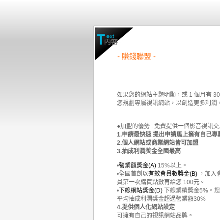
- 賺錢聯盟 -
如果您的網站主題明顯，或 1 個月有 
您規劃專屬視訊網站，以創造更多利潤
●加盟的優勢 : 免費提供一個影音視
1.申請最快速 提出申請馬上擁有自己
2.個人網站或商業網站皆可加盟
3.抽成利潤獎金全國最高
•
營業額獎金(A)
15%以上。
•全國首創以
有效會員數獎金(B)
，加入會
員第一次購買點數再給您 100元。
•
下線網站獎金(D)
下線業績獎金5%。
平均抽成利潤獎金超過營業額30%
4.提供個人化網站設定
可擁有自己的視訊網站品牌。