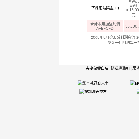
30萬
x5%
下線網站獎金(D)
= 15,0
元
合計本月加盟利潤
35,100
A+B+C+D
2005年5月份加盟利潤會於 
獎金一個月結算一
夫妻做愛自拍
|
隱私權聲明
|
服