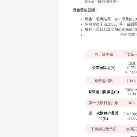
5%為下線網站獎金。
獎金發放日期：
獎金一個月結算一次，隔月的1
當月金額未滿1000元整，自動
每個月最低結算金額必須高於10
帳務問題，
該月營業額
10萬
10萬
營業額獎金(A)
x17%
=17,00
有效會員數
100人
100x1
有效會員數獎金(B)
=100
第一次購買會員數
30人
第一次購買會員獎
30x10
=3,00
金(C)
下線網站營業額
30萬