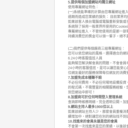
5.提供每個加盟網站均獨立網址
使用專屬網址特色：
(一)系統能準確的計算由您專屬網址進入的網
過期而造成您業績的損失： 目前業界均採用
如果該客人換台電腦或電腦重新安裝或手
系統除了採用一般業界所使用的Cook
專屬網址進入，不管他使用的是那一部
持續消費您的獎金可以領一輩子，絕不
(二)我們提供每個廠商三組專屬網址：
您可以依您網站的風格，選擇適合的網
6.24小時客服值班人員
能夠幫您解決解會員的問題，不會會員
24小時的客服值班，是可以讓您能安心
位網友最好的服務保障每位網友的消費
7.加盟免成本穩賺不賠
不必任何費用，不必任何場地設備投資
的程式碼，不需豐富的相關服務經驗，
到您網站中即可！
8.加盟商可於任何時間登入管理系統
查詢即時帳務明細，完全透明公開。加
9.網站主持人最多1900位以上
如果該網站主持人少，那麼會員重複消費
續增加中，絕對讓您在別的網站找不到
10.找進來的會員永遠是您的會員
不會第一次找進來是您的業績，以後該